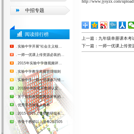
http://www.jysyzx.com/uploa
中招专题
阅读排行榜
上一篇：
九年级单册课本考
下一篇：
一师一优课上传资
. 实验中学开展“社会主义核心价值观” 进校园进课堂活动方案
. 一师一优课上传资源必装的插件
. 2015年实验中学微视频评选活动方案
. 实验中学教学常规管理细则
. 实验中学一师一优课参与情况统计
. 2016年学校骨干教师认定方案
. 关于抵制有偿家教致家长的一封信
. 优秀学员候选人名单
. 2015-2016上学期教研组长、备课组长名单
. 市骨干教师以上名单201505